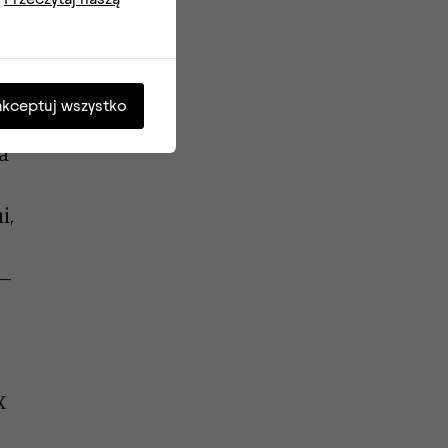
y
akceptuj wszystko
em
a
i,
 –
X