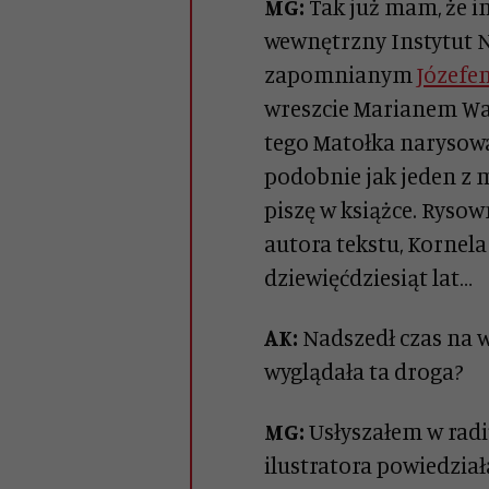
MG:
Tak już mam, że i
wewnętrzny Instytut 
zapomnianym
Józefe
wreszcie Marianem Wa
tego Matołka narysow
podobnie jak jeden z 
piszę w książce. Rysow
autora tekstu, Kornel
dziewięćdziesiąt lat…
AK:
Nadszedł czas na wy
wyglądała ta droga?
MG:
Usłyszałem w radiu
ilustratora powiedział