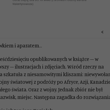
Obraz olejny, lata 60. XX wieku (z archiwum rodziny Mariana
Walentynowicza)
ówkiem i aparatem…
ześćdziesięciu opublikowanych w książce – w
wszy – ilustracjach i zdjęciach. Wśród rzeczy na
a szkatuła z niesamowitymi kliszami: niewywoła
ojny światowej z podróży po Afryce, Azji, Kanadzie
łego świata. Oraz z wojny. Jednak zbiór nie był
 nazwisk, miejsc. Następna zagadka do rozwiązania