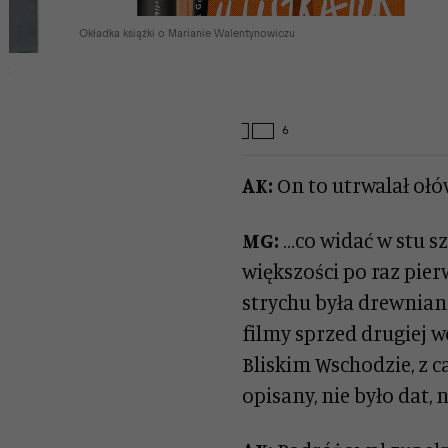
Okładka książki o Marianie Walentynowiczu
(z
AK:
On to utrwalał oł
MG:
…co widać w stu s
większości po raz pier
strychu była drewnian
filmy sprzed drugiej w
Bliskim Wschodzie, z ca
opisany, nie było dat,