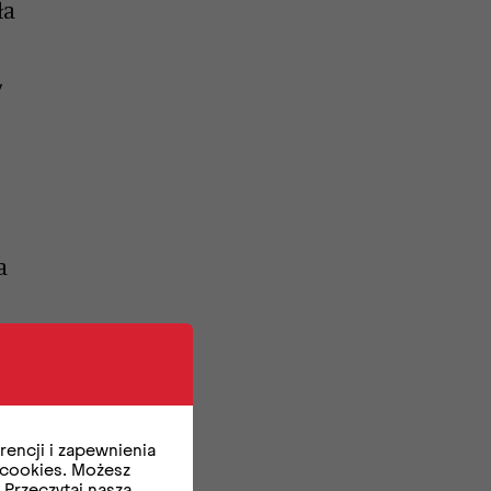
ła
,
a
encji i zapewnienia
 cookies. Możesz
.
Przeczytaj naszą