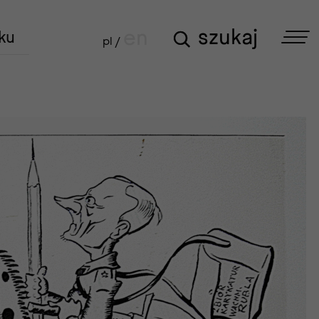
szukaj
szukaj
en
ku
pl /