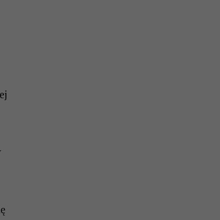
ej
y
ię