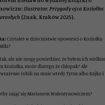
utorem niedawno wydanej książki o
nowiczu:
Ilustrator. Przygody ojca Koziołka
dorosłych
(Znak, Kraków 2025).
ka:
Czytałeś w dzieciństwie opowieści o Koziołku
Miki?
Tak, ale nie mogę powiedzieć, że byłem ich wielki
m Koziołka, może dlatego, że chłopak? Ale
wrażenie robili na mnie wtedy Tytus albo Kajko i
, żeby zająć się Marianem Walentynowiczem?