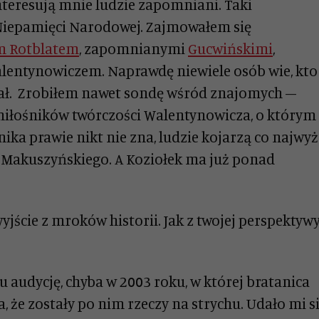
nteresują mnie ludzie zapomniani. Taki
Niepamięci Narodowej. Zajmowałem się
m Rotblatem
, zapomnianymi
Gucwińskimi
,
lentynowiczem. Naprawdę niewiele osób wie, kto
ał. Zrobiłem nawet sondę wśród znajomych –
miłośników twórczości Walentynowicza, o którym
nika prawie nikt nie zna, ludzie kojarzą co najwyż
a Makuszyńskiego. A Koziołek ma już ponad
jście z mroków historii. Jak z twojej perspektyw
 audycję, chyba w 2003 roku, w której bratanica
a, że zostały po nim rzeczy na strychu. Udało mi s