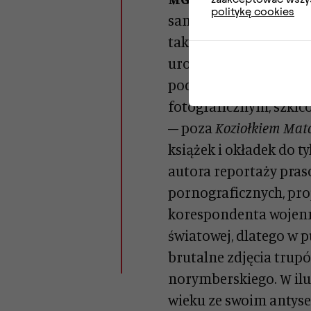
politykę cookies
samo z siebie. Trzeba 
takiego odkrycia, prz
urodzonego w XIX wieku
podróżnika odwiedzają
fotograficznym, szkic
– poza
Koziołkiem
Mat
książek i okładek do 
autora reportaży pras
pornograficznych, pr
korespondenta wojenne
światowej, dlatego w p
brutalne zdjęcia trupó
norymberskiego. W ilu
wieku ze swoim antys