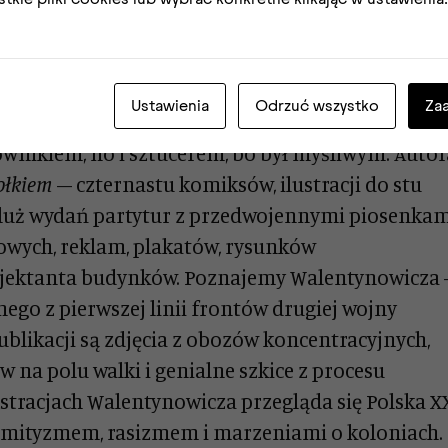
najpierw wpaść na pomysł, mieć plan, jak dojść do
ekonać krewnych… Powstała książka o życiu artyst
, żołnierza trzech wojen, pisarza, dziennikarza,
Ustawienia
Odrzuć wszystko
Za
cego najdalsze zakątki świata, zawsze z aparat
ownikiem, no i sztucerem, bo był myśliwym. Autor
ołkiem
– czternastu komiksów, ilustracji do stu
tyluż wydań partytur z przedwojennymi piosenkam
owych, reklam, plakatów, rysunków
ojektanta budynków. Poznajemy Walentynowicza
go z pierwszej linii frontów drugiej wojny
ublikacji są zdjęcia z obozów koncentracyjnych,
w na polu walki i genialne szkice z procesu
stracjach Walentynowicza przegląda się Polska X
emityzmem, rasizmem i marzeniami o koloniach.