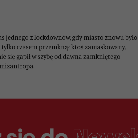
zas jednego z lockdownów, gdy miasto znowu było
cą tylko czasem przemknął ktoś zamaskowany,
nie się gapił w szybę od dawna zamkniętego
 mizantropa.
 się do
Newsl