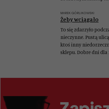
MAREK GÓRLIKOWSKI
Żeby wciągało
To się zdarzyło podc
nieczynne. Pustą uli
ktoś inny niedorzecz
sklepu. Dobre dni dla
Zapisz