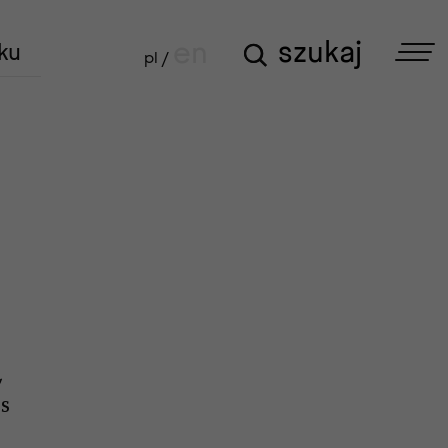
szukaj
szukaj
en
ku
pl /
,
ss