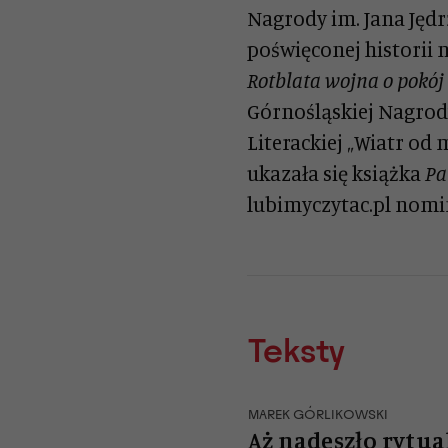
Nagrody im. Jana Jędrz
poświęconej historii 
Rotblata wojna o pokój
Górnośląskiej Nagrody
Literackiej „Wiatr od
ukazała się książka
Pa
lubimyczytac.pl nomin
Teksty
MAREK GÓRLIKOWSKI
Aż nadeszło rytua