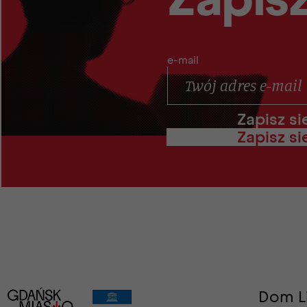
e-mail
Zapisz si
Dom L