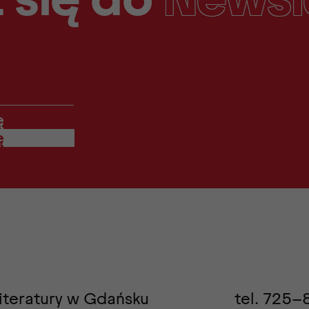
ę
iteratury w Gdańsku
tel.
725-