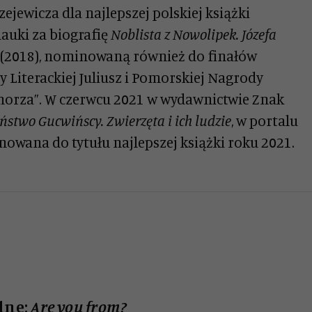
ejewicza dla najlepszej polskiej książki
nauki za biografię
Noblista z Nowolipek. Józefa
(2018), nominowaną również do finałów
 Literackiej Juliusz i Pomorskiej Nagrody
 morza”. W czerwcu 2021 w wydawnictwie Znak
ństwo Gucwińscy. Zwierzęta i ich ludzie
, w portalu
owana do tytułu najlepszej książki roku 2021.
lne:
Are you from?