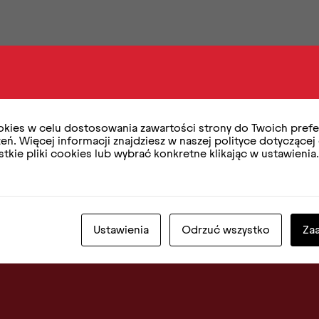
kies w celu dostosowania zawartości strony do Twoich prefer
ń. Więcej informacji znajdziesz w naszej polityce dotyczącej
kie pliki cookies lub wybrać konkretne klikając w ustawienia
 się do
Newsl
Ustawienia
Odrzuć wszystko
Za