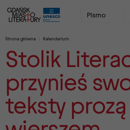
Pismo
Strona główna
Kalendarium
Stolik Literac
przynieś swo
teksty prozą
wierszem