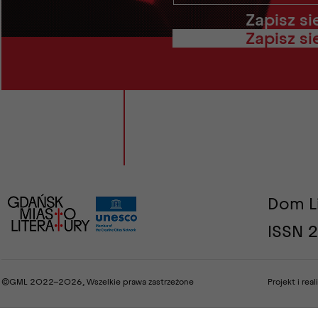
Zapisz si
Dom L
ISSN 
©GML 2022–2026, Wszelkie prawa zastrzeżone
Projekt i real