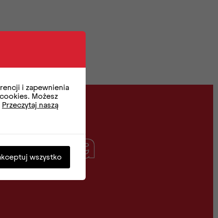
encji i zapewnienia
 cookies. Możesz
.
Przeczytaj naszą
ettera
akceptuj wszystko