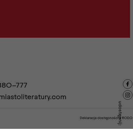
880-777
iastoliteratury.com
udostępnij:
Deklaracja dostępności
•
RODO