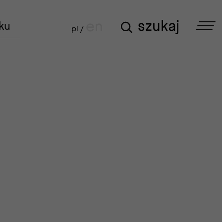
szukaj
szukaj
en
ku
pl /