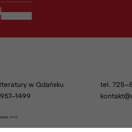
ę
iteratury w Gdańsku
tel.
725-
2957-1499
kontakt@m
izacja:
ın+uı