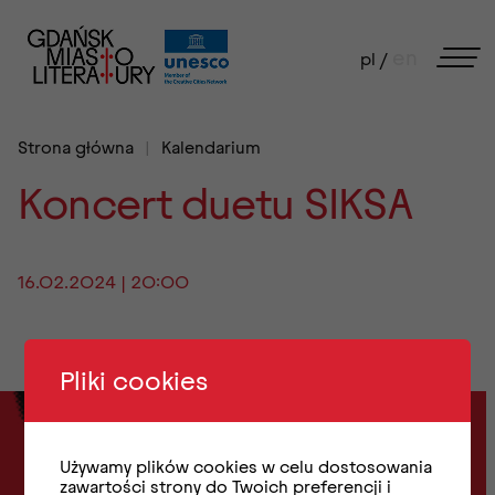
en
pl /
Strona główna
Kalendarium
Koncert duetu SIKSA
16.02.2024 | 20:00
Pliki cookies
Zapisz się do
Używamy plików cookies w celu dostosowania
zawartości strony do Twoich preferencji i