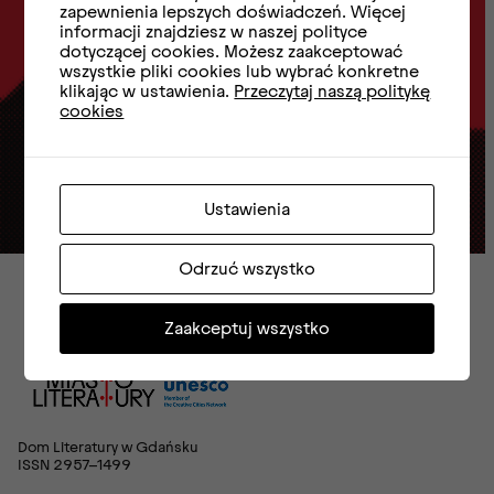
Newslettera
zapewnienia lepszych doświadczeń. Więcej
informacji znajdziesz w naszej polityce
dotyczącej cookies. Możesz zaakceptować
wszystkie pliki cookies lub wybrać konkretne
e-mail
klikając w ustawienia.
Przeczytaj naszą politykę
cookies
Zapisz się
Ustawienia
Odrzuć wszystko
Zaakceptuj wszystko
Dom Literatury w Gdańsku
ISSN 2957-1499