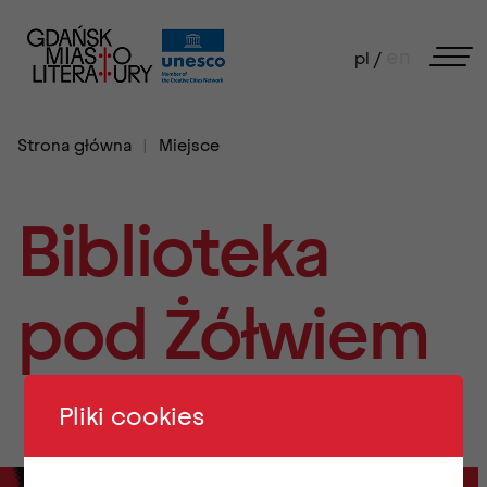
en
pl /
Strona główna
Miejsce
Biblioteka
pod Żółwiem
Pliki cookies