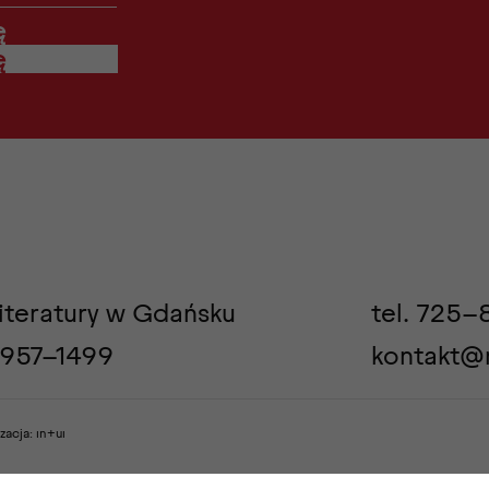
ę
iteratury w Gdańsku
tel.
725-
2957-1499
kontakt@m
izacja:
ın+uı