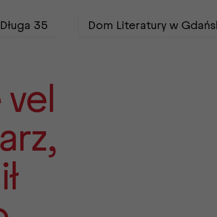
Długa 35
Dom Literatury w Gdańs
 vel
arz,
ił
o