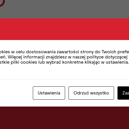
kies w celu dostosowania zawartości strony do Twoich prefer
ń. Więcej informacji znajdziesz w naszej polityce dotyczącej
kie pliki cookies lub wybrać konkretne klikając w ustawienia
 się do
Newsl
Ustawienia
Odrzuć wszystko
Za