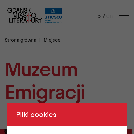
en
pl /
Strona główna
Miejsce
Muzeum
Emigracji
Pliki cookies